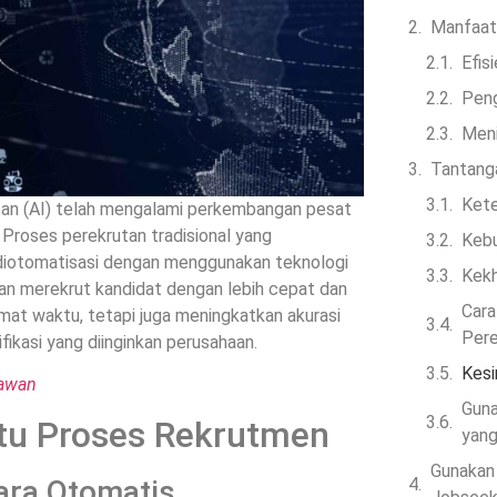
Manfaat
Efis
Peng
Meni
Tantang
Kete
tan (AI) telah mengalami perkembangan pesat
 Proses perekrutan tradisional yang
Kebu
diotomatisasi dengan menggunakan teknologi
Kekh
an merekrut kandidat dengan lebih cepat dan
Cara
mat waktu, tetapi juga meningkatkan akurasi
Pere
fikasi yang diinginkan perusahaan.
Kesi
yawan
Guna
u Proses Rekrutmen
yang
Gunakan
ara Otomatis