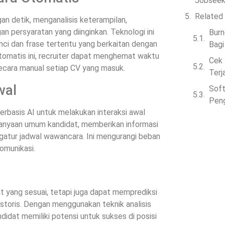
Jobseek
Related
n detik, menganalisis keterampilan,
an persyaratan yang diinginkan. Teknologi ini
Burn
ci dan frase tertentu yang berkaitan dengan
Bagi
otomatis ini, recruiter dapat menghemat waktu
Cek 
ecara manual setiap CV yang masuk.
Terj
wal
Soft
Peng
rbasis AI untuk melakukan interaksi awal
anyaan umum kandidat, memberikan informasi
gatur jadwal wawancara. Ini mengurangi beban
omunikasi.
 yang sesuai, tetapi juga dapat memprediksi
istoris. Dengan menggunakan teknik analisis
idat memiliki potensi untuk sukses di posisi