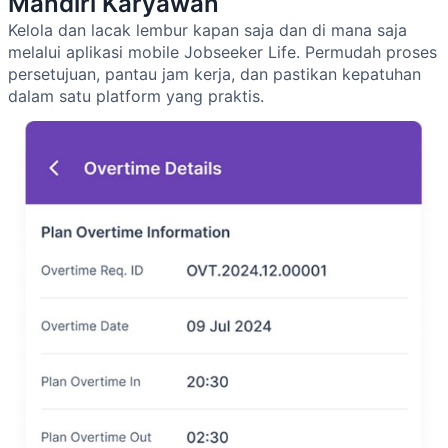
Mandiri Karyawan
Kelola dan lacak lembur kapan saja dan di mana saja
melalui aplikasi mobile Jobseeker Life. Permudah proses
persetujuan, pantau jam kerja, dan pastikan kepatuhan
dalam satu platform yang praktis.