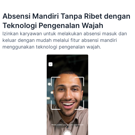
Absensi Mandiri Tanpa Ribet dengan
Teknologi Pengenalan Wajah
Izinkan karyawan untuk melakukan absensi masuk dan
keluar dengan mudah melalui fitur absensi mandiri
menggunakan teknologi pengenalan wajah.