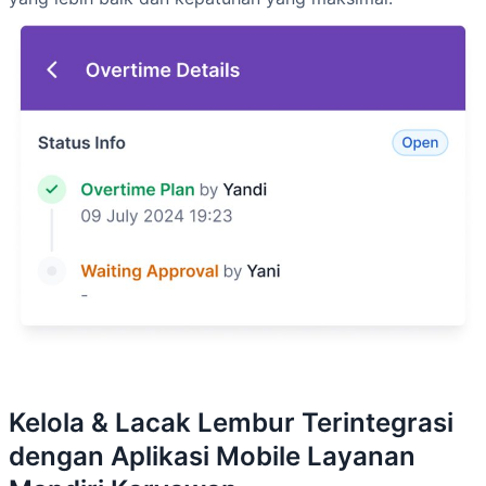
Kelola & Lacak Lembur Terintegrasi
dengan Aplikasi Mobile Layanan