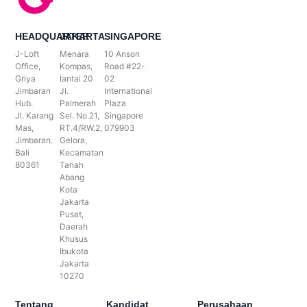
HEADQUARTER
JAKARTA
SINGAPORE
J-Loft
Menara
10 Anson
Office,
Kompas,
Road #22-
Griya
lantai 20
02
Jimbaran
Jl.
International
Hub.
Palmerah
Plaza
Jl. Karang
Sel. No.21,
Singapore
Mas,
RT.4/RW.2,
079903
Jimbaran.
Gelora,
Bali
Kecamatan
80361
Tanah
Abang
Kota
Jakarta
Pusat,
Daerah
Khusus
Ibukota
Jakarta
10270
Tentang
Kandidat
Perusahaan