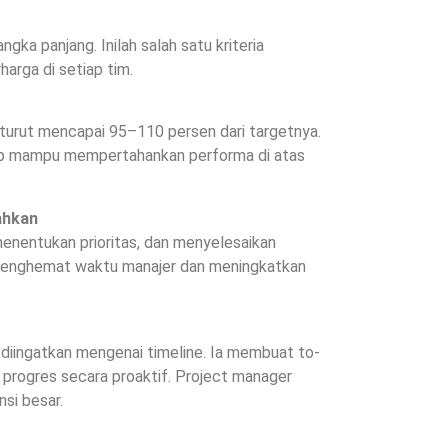
angka panjang. Inilah salah satu kriteria
arga di setiap tim.
turut mencapai 95–110 persen dari targetnya.
etap mampu mempertahankan performa di atas
ahkan
enentukan prioritas, dan menyelesaikan
i menghemat waktu manajer dan meningkatkan
 diingatkan mengenai timeline. Ia membuat to-
n progres secara proaktif. Project manager
si besar.