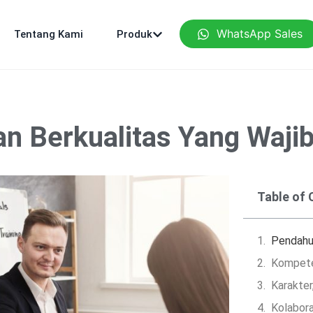
WhatsApp Sales
Tentang Kami
Produk
wan Berkualitas Yang Waji
Table of
Pendahu
Kompeten
Karakter,
Kolabora