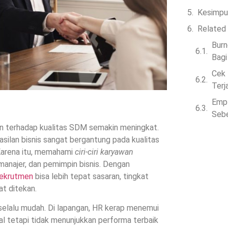
Kesimpu
Related
Burn
Bagi
Cek 
Terj
Empl
Sebe
an terhadap kualitas SDM semakin meningkat.
silan bisnis sangat bergantung pada kualitas
 Karena itu, memahami
ciri-ciri karyawan
manajer, dan pemimpin bisnis. Dengan
rekrutmen
bisa lebih tepat sasaran, tingkat
at ditekan.
elalu mudah. Di lapangan, HR kerap menemui
l tetapi tidak menunjukkan performa terbaik