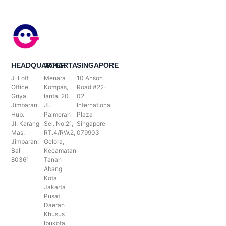
HEADQUARTER
JAKARTA
SINGAPORE
J-Loft
Menara
10 Anson
Office,
Kompas,
Road #22-
Griya
lantai 20
02
Jimbaran
Jl.
International
Hub.
Palmerah
Plaza
Jl. Karang
Sel. No.21,
Singapore
Mas,
RT.4/RW.2,
079903
Jimbaran.
Gelora,
Bali
Kecamatan
80361
Tanah
Abang
Kota
Jakarta
Pusat,
Daerah
Khusus
Ibukota