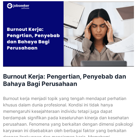
Burnout Kerja: Pengertian, Penyebab dan
Bahaya Bagi Perusahaan
Burnout kerja menjadi topik yang tengah mendapat perhatian
khusus dalam dunia profesional. Kondisi ini tidak hanya
memengaruhi kesejahteraan individu tetapi juga dapat
berdampak signifikan pada keseluruhan kinerja dan kesehatan
perusahaan. Fenomena yang berkaitan dengan dimensi psikologi
karyawan ini disebabkan oleh berbagai faktor yang berkaitan
dengan lingkungan dan manajemen kerja. Memahami