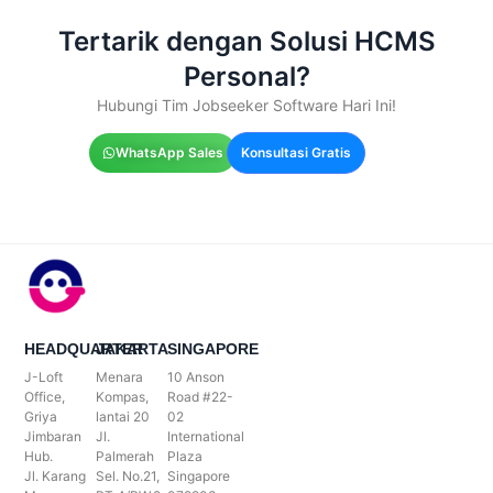
Tertarik dengan Solusi HCMS
Personal?
Hubungi Tim Jobseeker Software Hari Ini!
WhatsApp Sales
Konsultasi Gratis
HEADQUARTER
JAKARTA
SINGAPORE
J-Loft
Menara
10 Anson
Office,
Kompas,
Road #22-
Griya
lantai 20
02
Jimbaran
Jl.
International
Hub.
Palmerah
Plaza
Jl. Karang
Sel. No.21,
Singapore