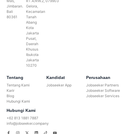
Mas,
RT.4/RW.2,
079903
Jimbaran.
Gelora,
Bali
Kecamatan
80361
Tanah
Abang
Kota
Jakarta
Pusat,
Daerah
Khusus
Ibukota
Jakarta
10270
Tentang
Kandidat
Perusahaan
Tentang Kami
Jobseeker App
Jobseeker Partners
Karir
Jobseeker Software
Blog
Jobseeker Services
Hubungi Kami
Hubungi Kami
+62 813 1881 7887
info@jobseeker.company