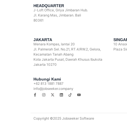
HEADQUARTER
J-Loft Office, Griya Jimbaran Hub.
Jl. Karang Mas, Jimbaran. Bali
80361
JAKARTA
SINGA
Menara Kompas, lantai 20
10 Anson
Jl. Palmerah Sel. No.21, RT.4/RW.2, Gelora,
Plaza S
Kecamatan Tanah Abang
Kota Jakarta Pusat, Daerah Khusus Ibukota
Jakarta 10270
Hubungi Kami
+62 813 1881 7887
info@jobseeker.company
Copyright ©2025 Jobseeker Software