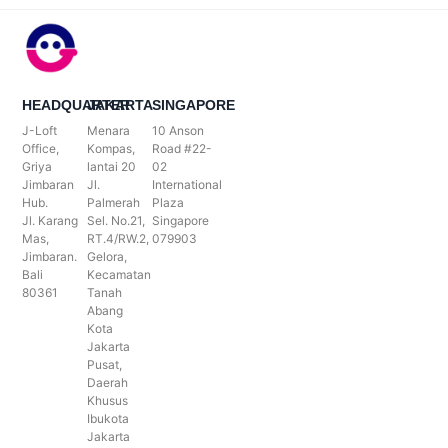
HEADQUARTER
JAKARTA
SINGAPORE
J-Loft
Menara
10 Anson
Office,
Kompas,
Road #22-
Griya
lantai 20
02
Jimbaran
Jl.
International
Hub.
Palmerah
Plaza
Jl. Karang
Sel. No.21,
Singapore
Mas,
RT.4/RW.2,
079903
Jimbaran.
Gelora,
Bali
Kecamatan
80361
Tanah
Abang
Kota
Jakarta
Pusat,
Daerah
Khusus
Ibukota
Jakarta