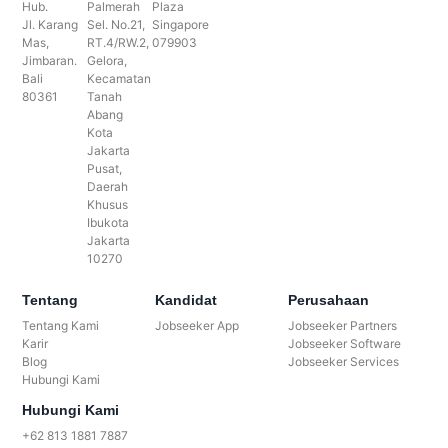
Hub.
Palmerah
Plaza
Jl. Karang
Sel. No.21,
Singapore
Mas,
RT.4/RW.2,
079903
Jimbaran.
Gelora,
Bali
Kecamatan
80361
Tanah
Abang
Kota
Jakarta
Pusat,
Daerah
Khusus
Ibukota
Jakarta
10270
Tentang
Kandidat
Perusahaan
Tentang Kami
Jobseeker App
Jobseeker Partners
Karir
Jobseeker Software
Blog
Jobseeker Services
Hubungi Kami
Hubungi Kami
+62 813 1881 7887