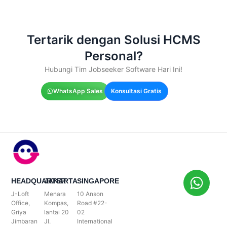
Tertarik dengan Solusi HCMS
Personal?
Hubungi Tim Jobseeker Software Hari Ini!
WhatsApp Sales
Konsultasi Gratis
HEADQUARTER
JAKARTA
SINGAPORE
J-Loft
Menara
10 Anson
Office,
Kompas,
Road #22-
Griya
lantai 20
02
Jimbaran
Jl.
International